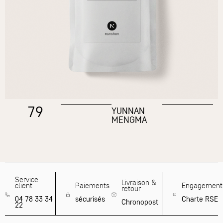
79
YUNNAN
MENGMA
Service
Livraison &
client
Paiements
Engagement
retour
04 78 33 34
sécurisés
Charte RSE
Chronopost
22