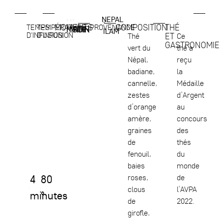
NEPAL
,
MOMENTS
COMPOSITION
THÉ
TEMPS
TEMPÉRATURE
PROVENANCE
MATIN
MIDI
SOIR
ILAM
D'INFUSION
D'INFUSION
ET
Thé
Ce
GASTRONOMIE
vert du
thé a
Népal,
reçu
badiane,
la
cannelle,
Médaille
zestes
d’Argent
d’orange
au
amère,
concours
graines
des
de
thés
fenouil,
du
baies
monde
4
80
roses,
de
clous
l’AVPA
minutes
°
de
2022.
girofle,