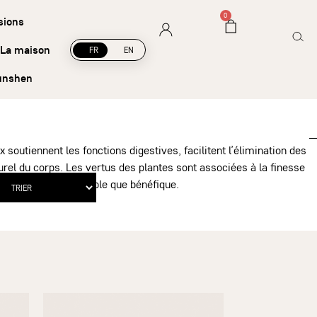
Livraison offerte à partir de 45 € d’achat
0
sions
La maison
FR
EN
unshen
 soutiennent les fonctions digestives, facilitent l’élimination des
turel du corps. Les vertus des plantes sont associées à la finesse
rifiante, aussi agréable que bénéfique.