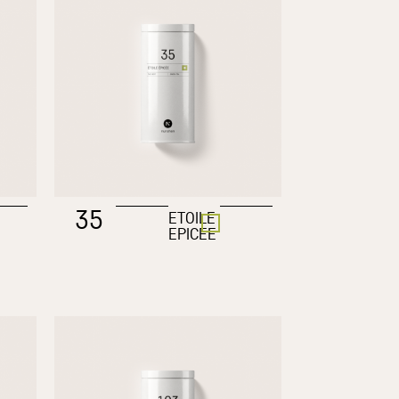
35
ETOILE
EPICEE