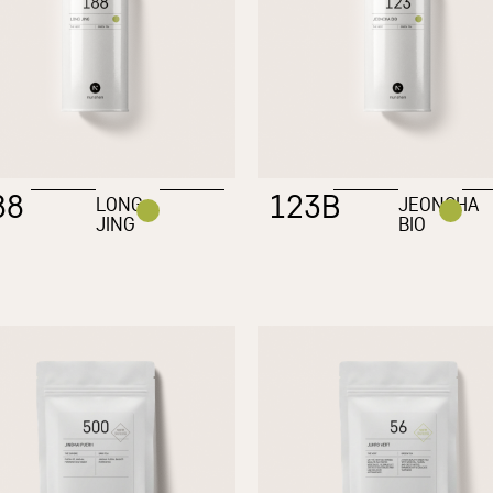
88
123B
LONG
JEONCHA
JING
BIO