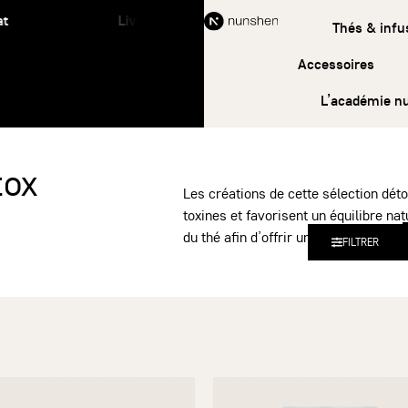
Livraison offerte à partir de 45 € d’achat
Thés & infu
Accessoires
L’académie n
tox
Les créations de cette sélection détox
toxines et favorisent un équilibre na
du thé afin d’offrir une expérience pu
FILTRER