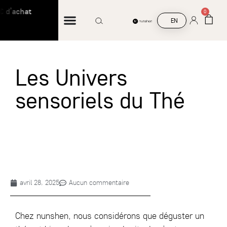
 d’achat
Livraison offerte à partir de 45 € d’acha
0
EN
Les Univers
sensoriels du Thé
avril 28, 2025
Aucun commentaire
Chez nunshen, nous considérons que déguster un