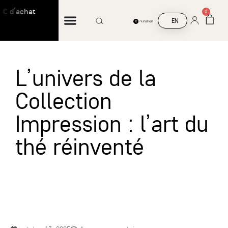
€ d’achat
Livraison offerte à partir de 45 € d’ach
0
EN
L’univers de la
Collection
Impression : l’art du
thé réinventé