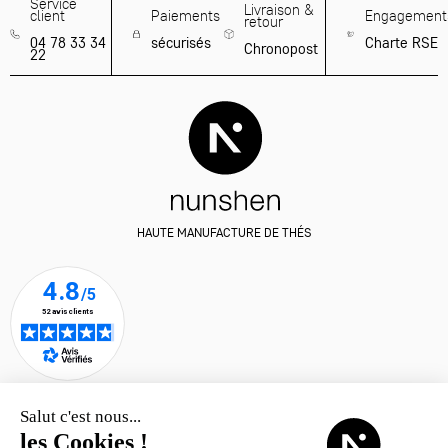
Service
Livraison &
client
Paiements
Engagement
retour
04 78 33 34
sécurisés
Charte RSE
Chronopost
22
HAUTE MANUFACTURE DE THÉS
Où trouver les thés nunshen ?