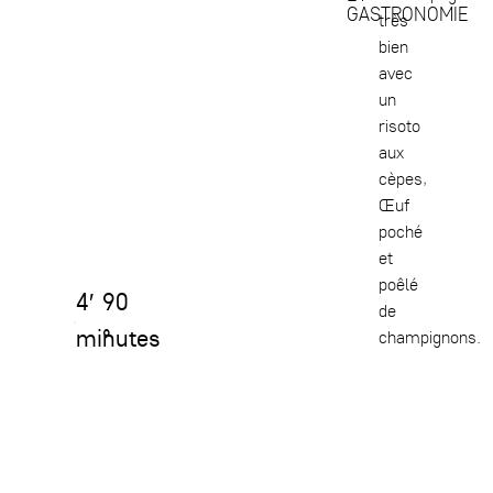
GASTRONOMIE
très
bien
avec
un
risoto
aux
cèpes,
Œuf
poché
et
poêlé
4′
90
de
minutes
°
champignons.