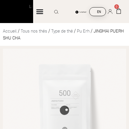
Livraison offerte à partir de 45 € d’achat
Liv
0
EN
Accueil
/
Tous nos thés
/
Type de thé
/
Pu Erh
/ JINGMAI PUERH
SHU CHA