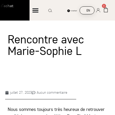
achat
Livraison offerte à partir de 45 € d’achat
0
EN
Rencontre avec
Marie-Sophie L
juillet 27, 2023
Aucun commentaire
Nous sommes toujours très heureux de retrouver