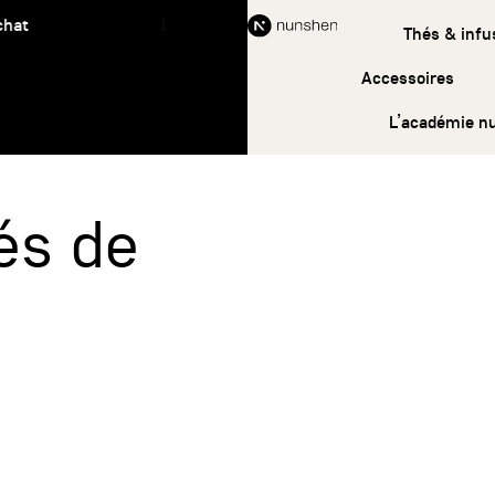
t
Livraison offerte à partir de 45 € d’achat
Thés & infu
Accessoires
L’académie n
és de