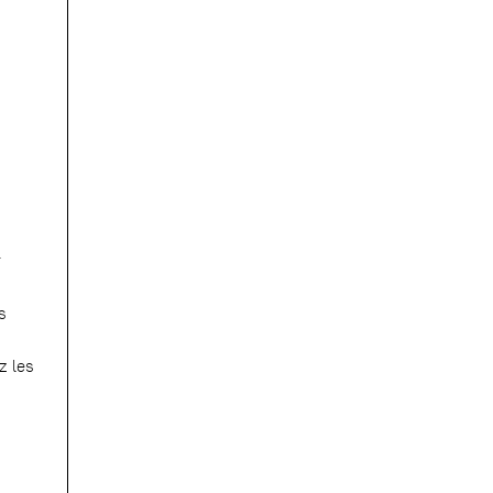
r
s
z les