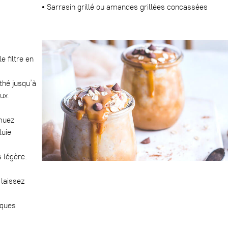
• Sarrasin grillé ou amandes grillées concassées
e filtre en
 thé jusqu’à
ux.
emuez
luie
s légère.
t laissez
lques