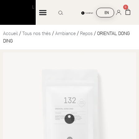
Livraison offerte à partir de 45 € d’achat
Liv
0
EN
Accueil
/
Tous nos thés
/
Ambiance
/
Repos
/ ORIENTAL DONG
DING