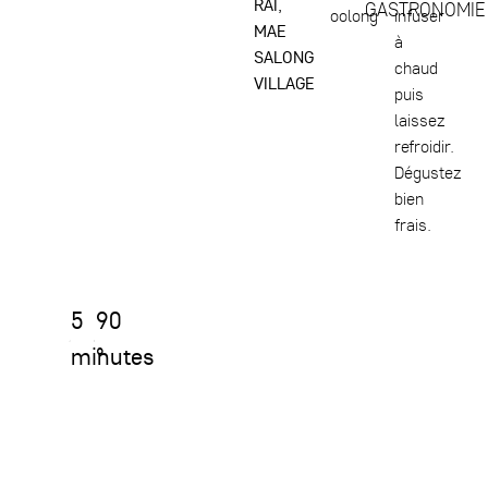
RAI,
GASTRONOMIE
oolong
infuser
MAE
à
SALONG
chaud
VILLAGE
puis
laissez
refroidir.
Dégustez
bien
frais.
5
90
minutes
°