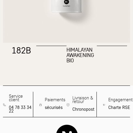
182B
HIMALAYAN
AWAKENING
BIO
Service
Livraison &
client
Paiements
Engagement
retour
04 78 33 34
sécurisés
Charte RSE
Chronopost
22