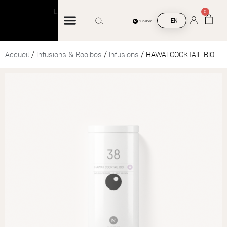
Livraison offerte à partir de 45 € d’achat
Li
0
EN
Accueil
/
Infusions & Rooibos
/
Infusions
/ HAWAI COCKTAIL BIO