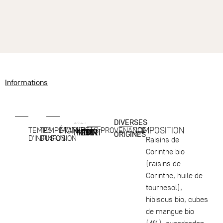
Informations
DIVERSES
MOMENTS
COMPOSITION
TEMPS
TEMPÉRATURE
PROVENANCE
MATIN
MIDI
SOIR
NUIT
ORIGINES
D'INFUSION
D'INFUSION
Raisins de
Corinthe bio
(raisins de
Corinthe, huile de
tournesol),
hibiscus bio, cubes
de mangue bio
(4%), cynorhodon