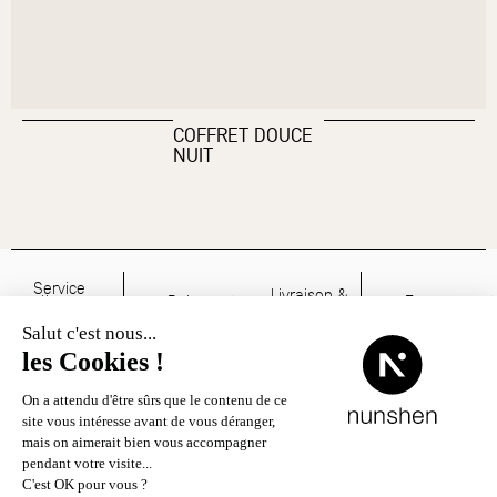
COFFRET DOUCE
NUIT
Service
Livraison &
client
Paiements
Engagement
retour
04 78 33 34
sécurisés
Charte RSE
Chronopost
22