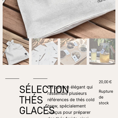
20,00
€
SÉLECTION
Un pochon élégant qui
Rupture
rassemble plusieurs
THÉS
de
références de thés cold
stock
brew, spécialement
GLACÉS
conçus pour préparer