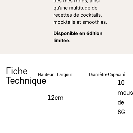
des thés froids, ainsi
qu’une multitude de
recettes de cocktails,
mocktails et smoothies.
Disponible en édition
limitée.
Fiche
Hauteur
Largeur
Diamètre
Capacité
Technique
10
mous
12cm
de
8G