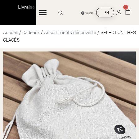
Livraison offerte à partir de 45 € d’achat
Livra
0
EN
Accueil
/
Cadeaux
/
Assortiments découverte
/ SÉLECTION THÉS
GLACÉS