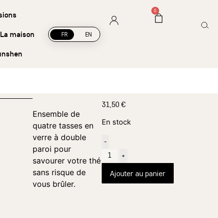
Livraison offerte à partir de 45 € d’achat
0
sions
La maison
FR
EN
unshen
31,50
€
Ensemble de
En stock
quatre tasses en
verre à double
-
paroi pour
+
savourer votre thé
sans risque de
Ajouter au panier
vous brûler.