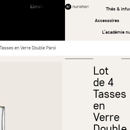
Livraison offerte à partir de 45 € d’achat
Thés & infu
Accessoires
L’académie n
 Tasses en Verre Double Paroi
Lot
de 4
Tasses
en
Verre
Double