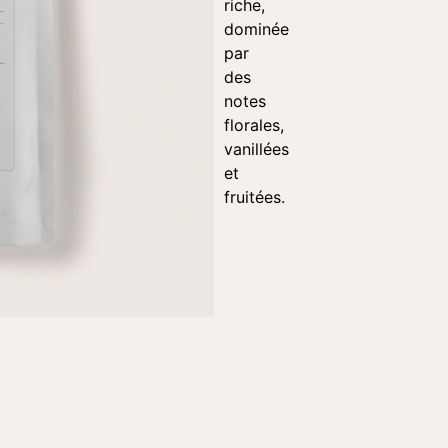
riche,
dominée
par
des
notes
florales,
vanillées
et
fruitées.