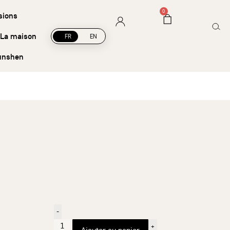
Livraison offerte à partir de 45 € d’achat
0
sions
La maison
FR
EN
unshen
-
+