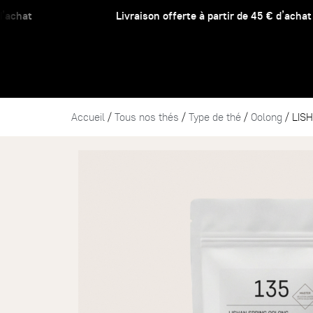
at
Livraison offerte à partir de 45 € d’achat
Accueil
/
Tous nos thés
/
Type de thé
/
Oolong
/ LIS