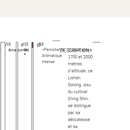
/15
/15
/15
0
13
*Persistance
Cultivé entre
DESCRIPTION
ité
Amertume
PAI
*
Arômatique
1700 et 2000
Intense
mètres
d’altitude, ce
Lishan
Oolong, issu
du cultivar
Ching Shin,
se distingue
par sa
délicatesse
et sa