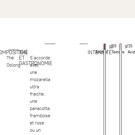
/15
/15
12
3
E
OMPOSITION
THÉ
INTENSITÉ
Arôme
Texture
Acid
ET
Thé
S’accorde
GASTRONOMIE
Oolong
avec
une
mozarella
ultra
fraiche,
une
panacotta
framboise
et rose
ou un