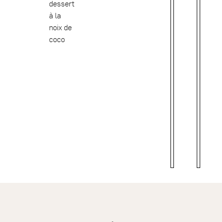
dessert
à la
noix de
coco