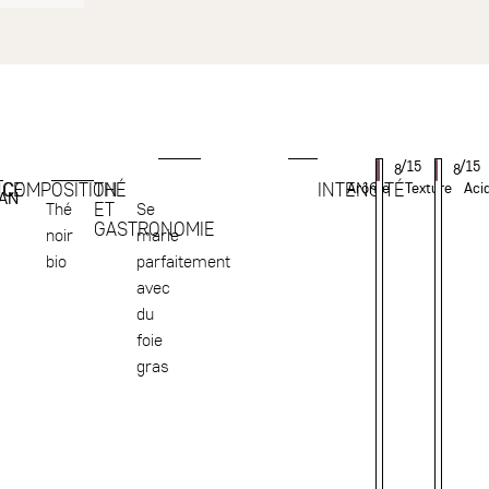
/15
/15
8
8
NCE
COMPOSITION
THÉ
INTENSITÉ
Arôme
Texture
Acid
AN
ET
Thé
Se
GASTRONOMIE
noir
marie
bio
parfaitement
avec
du
foie
gras