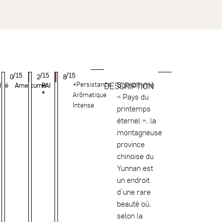
/15
/15
/15
0
2
8
*Persistance
Surnommé
DESCRIPTION
ité
Amertume
PAI
*
Arômatique
« Pays du
Intense
printemps
éternel », la
montagneuse
province
chinoise du
Yunnan est
un endroit
d’une rare
beauté où,
selon la