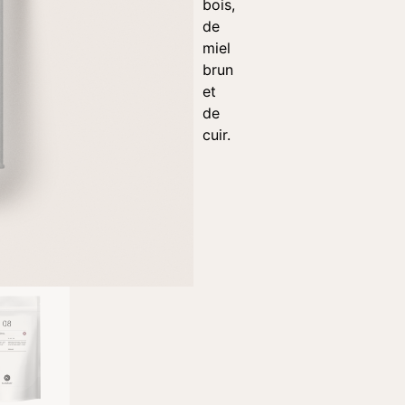
bois,
de
miel
brun
et
de
cuir.