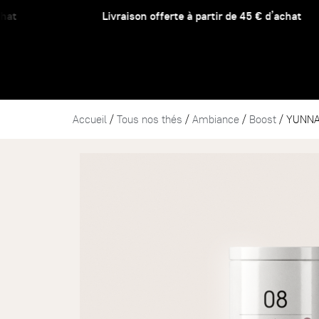
Livraison offerte à partir de 45 € d’achat
Accueil
/
Tous nos thés
/
Ambiance
/
Boost
/ YUNNA