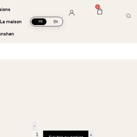
Livraison offerte à partir de 45 € d’achat
0
sions
La maison
FR
EN
unshen
-
+