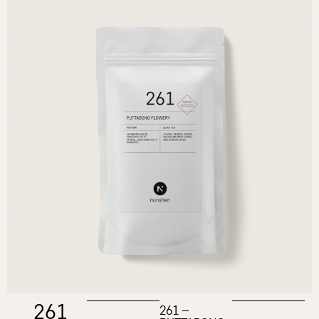
261
261 –