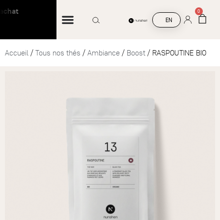
t
Livraison offerte à partir de 45 € d’achat
0
EN
Accueil
/
Tous nos thés
/
Ambiance
/
Boost
/ RASPOUTINE BIO