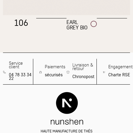
106
EARL
GREY BIO
Service
Livraison &
client
Paiements
Engagement
retour
04 78 33 34
sécurisés
Charte RSE
Chronopost
22
HAUTE MANUFACTURE DE THÉS