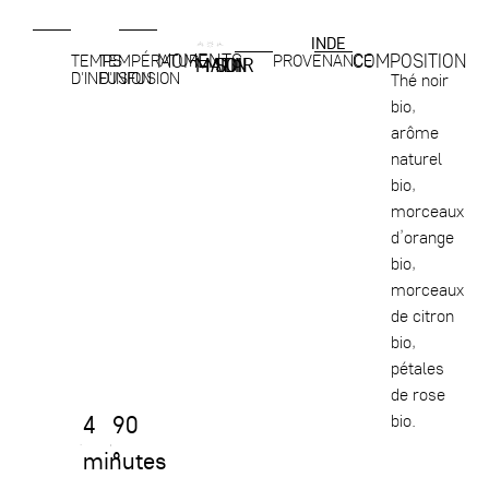
INDE
MOMENTS
COMPOSITION
TEMPS
TEMPÉRATURE
PROVENANCE
MATIN
MIDI
SOIR
D'INFUSION
D'INFUSION
Thé noir
bio,
arôme
naturel
bio,
morceaux
d’orange
bio,
morceaux
de citron
bio,
pétales
de rose
4
90
bio.
minutes
°