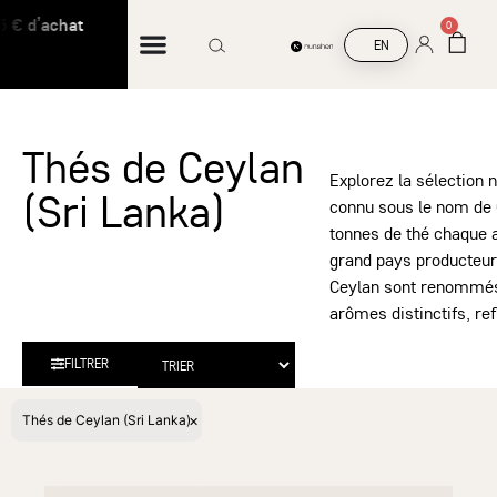
 € d’achat
Livraison offerte à partir de 45 € d’ac
0
EN
Thés de Ceylan
Explorez la sélection 
(Sri Lanka)
connu sous le nom de C
tonnes de thé chaque a
grand pays producteur
Ceylan sont renommés p
arômes distinctifs, ref
FILTRER
×
Thés de Ceylan (Sri Lanka)