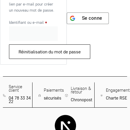
lien par e-mail pour créer
un nouveau mot de passe.
Se connecter avec
Go
Identifiant ou e-mail
*
Réinitialisation du mot de passe
Service
Livraison &
client
Paiements
Engagement
retour
04 78 33 34
sécurisés
Charte RSE
Chronopost
22