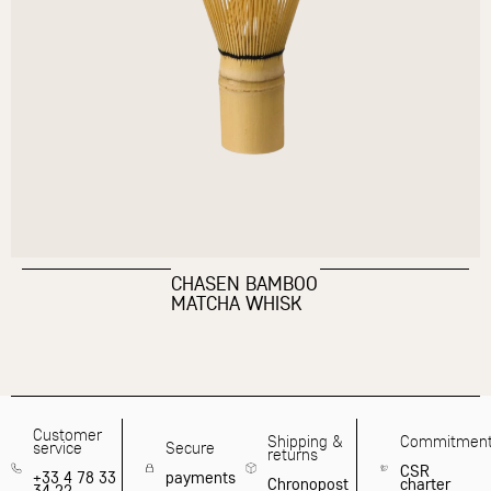
CHASEN BAMBOO
MATCHA WHISK
Customer
Shipping &
Commitmen
service
Secure
returns
CSR
+33 4 78 33
payments
Chronopost
charter
34 22