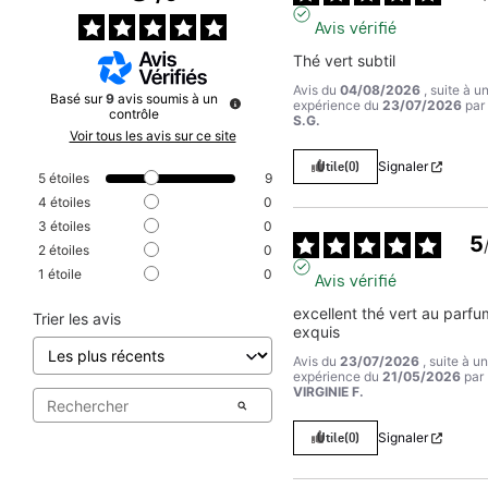
Avis vérifié
Thé vert subtil
Avis du
04/08/2026
, suite à u
Basé sur
9
avis soumis à un
expérience du
23/07/2026
par
contrôle
S.G.
Voir tous les avis sur ce site
Utile
(0)
Signaler
5
étoiles
9
4
étoiles
0
3
étoiles
0
5
2
étoiles
0
1
étoile
0
Avis vérifié
excellent thé vert au parfum
Trier les avis
exquis
Avis du
23/07/2026
, suite à u
expérience du
21/05/2026
par
VIRGINIE F.
Utile
(0)
Signaler