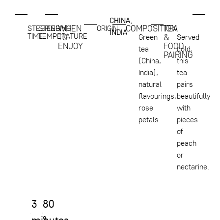
CHINA,
WHEN
COMPOSITION
TEA
STEEPING
STEEPING
ORIGIN
INDIA
TIME
TEMPERATURE
TO
&
Green
Served
ENJOY
FOOD
tea
cold,
PAIRING
(China,
this
India),
tea
natural
pairs
flavourings,
beautifully
rose
with
petals
pieces
of
peach
or
nectarine.
3
80