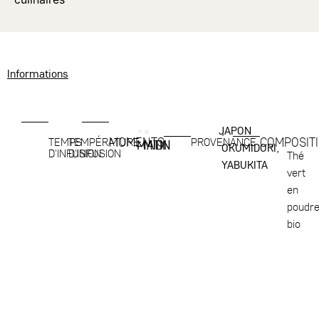
Informations
JAPON
,
MOMENTS
COMPOSIT
TEMPS
TEMPÉRATURE
PROVENANCE
MATIN
MIDI
OKUMIDORI,
D'INFUSION
D'INFUSION
Thé
YABUKITA
vert
en
poudr
bio