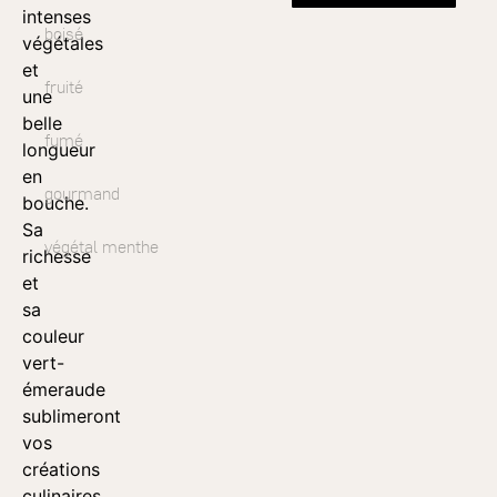
intenses
boisé
végétales
et
fruité
une
belle
fumé
longueur
en
gourmand
bouche.
Sa
végétal menthe
richesse
et
sa
couleur
vert-
émeraude
sublimeront
vos
créations
culinaires