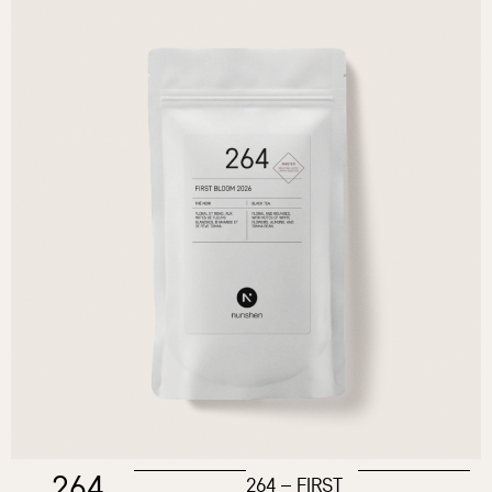
264
264 – FIRST