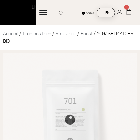
Livraison offerte à partir de 45 € d’achat
Liv
0
EN
Accueil
/
Tous nos thés
/
Ambiance
/
Boost
/ YOGASHI MATCHA
BIO