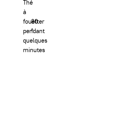
Thé
à
fouetter
80
pendant
°
quelques
minutes